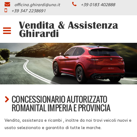
officina.ghirardi@uno.it
+39 0183 402888
HOME
+39 347 2238691
VEICOLI COMMERCIALI
ROMANITAL
LISTA VEICOLI
ACQUISTIAMO USATO
PROMOZIONI
CONCESSIONARIO AUTORIZZATO
ASSISTENZA
ROMANITAL IMPERIA E PROVINCIA
Vendita, assistenza e ricambi , inoltre da noi trovi veicoli nuovi e
CONTATTI
usato selezionato e garantito di tutte le marche.