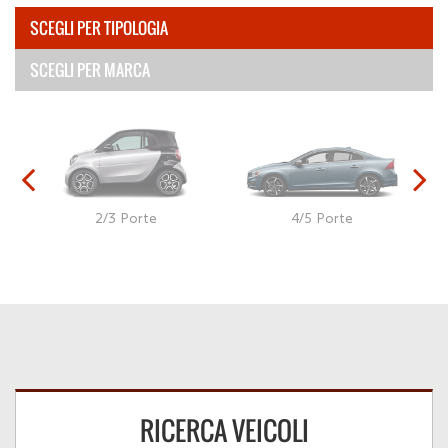
NEWS
SCEGLI PER TIPOLOGIA
SCEGLI PER MARCA
AREA COMMERCIANTI
2/3 Porte
4/5 Porte
RICERCA VEICOLI